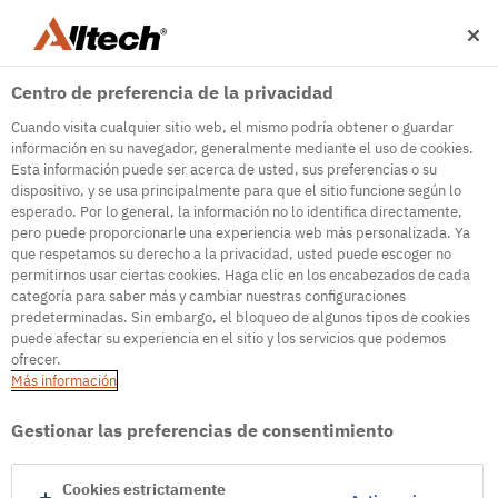
Centro de preferencia de la privacidad
Cuando visita cualquier sitio web, el mismo podría obtener o guardar
información en su navegador, generalmente mediante el uso de cookies.
Esta información puede ser acerca de usted, sus preferencias o su
dispositivo, y se usa principalmente para que el sitio funcione según lo
500
esperado. Por lo general, la información no lo identifica directamente,
pero puede proporcionarle una experiencia web más personalizada. Ya
que respetamos su derecho a la privacidad, usted puede escoger no
permitirnos usar ciertas cookies. Haga clic en los encabezados de cada
Internal Error Server
categoría para saber más y cambiar nuestras configuraciones
predeterminadas. Sin embargo, el bloqueo de algunos tipos de cookies
It seems we're experiencing some technical
puede afectar su experiencia en el sitio y los servicios que podemos
difficulties. Try refreshing the page or go to the
ofrecer.
homepage
Más información
Go to Homepage
Gestionar las preferencias de consentimiento
Cookies estrictamente