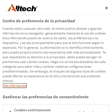
Centro de preferencia de la privacidad
Cuando visita cualquier sitio web, el mismo podría obtener o guardar
información en su navegador, generalmente mediante el uso de cookies.
Esta información puede ser acerca de usted, sus preferencias o su
dispositivo, y se usa principalmente para que el sitio funcione según lo
500
esperado. Por lo general, la información no lo identifica directamente,
pero puede proporcionarle una experiencia web más personalizada. Ya
que respetamos su derecho a la privacidad, usted puede escoger no
permitirnos usar ciertas cookies. Haga clic en los encabezados de cada
Internal Error Server
categoría para saber más y cambiar nuestras configuraciones
predeterminadas. Sin embargo, el bloqueo de algunos tipos de cookies
It seems we're experiencing some technical
puede afectar su experiencia en el sitio y los servicios que podemos
difficulties. Try refreshing the page or go to the
ofrecer.
homepage
Más información
Go to Homepage
Gestionar las preferencias de consentimiento
Cookies estrictamente