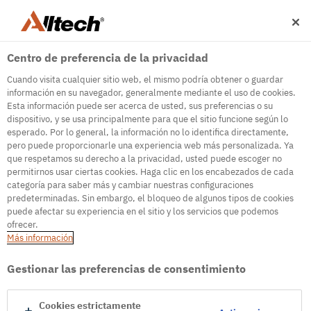
Centro de preferencia de la privacidad
Cuando visita cualquier sitio web, el mismo podría obtener o guardar
información en su navegador, generalmente mediante el uso de cookies.
Esta información puede ser acerca de usted, sus preferencias o su
dispositivo, y se usa principalmente para que el sitio funcione según lo
500
esperado. Por lo general, la información no lo identifica directamente,
pero puede proporcionarle una experiencia web más personalizada. Ya
que respetamos su derecho a la privacidad, usted puede escoger no
permitirnos usar ciertas cookies. Haga clic en los encabezados de cada
Internal Error Server
categoría para saber más y cambiar nuestras configuraciones
predeterminadas. Sin embargo, el bloqueo de algunos tipos de cookies
It seems we're experiencing some technical
puede afectar su experiencia en el sitio y los servicios que podemos
difficulties. Try refreshing the page or go to the
ofrecer.
homepage
Más información
Go to Homepage
Gestionar las preferencias de consentimiento
Cookies estrictamente