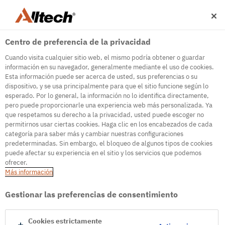
Centro de preferencia de la privacidad
Cuando visita cualquier sitio web, el mismo podría obtener o guardar
información en su navegador, generalmente mediante el uso de cookies.
Esta información puede ser acerca de usted, sus preferencias o su
dispositivo, y se usa principalmente para que el sitio funcione según lo
500
esperado. Por lo general, la información no lo identifica directamente,
pero puede proporcionarle una experiencia web más personalizada. Ya
que respetamos su derecho a la privacidad, usted puede escoger no
permitirnos usar ciertas cookies. Haga clic en los encabezados de cada
Internal Error Server
categoría para saber más y cambiar nuestras configuraciones
predeterminadas. Sin embargo, el bloqueo de algunos tipos de cookies
It seems we're experiencing some technical
puede afectar su experiencia en el sitio y los servicios que podemos
difficulties. Try refreshing the page or go to the
ofrecer.
homepage
Más información
Go to Homepage
Gestionar las preferencias de consentimiento
Cookies estrictamente