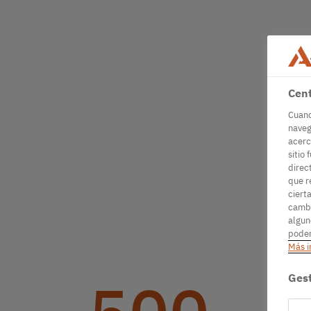
Cent
Cuand
naveg
acerc
sitio 
direc
que r
ciert
cambi
algun
podem
Más i
Gest