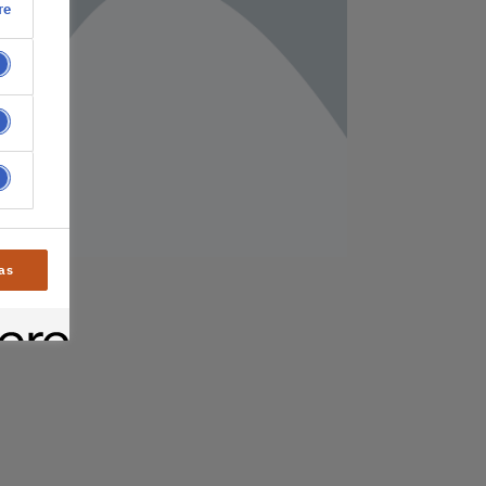
re
as