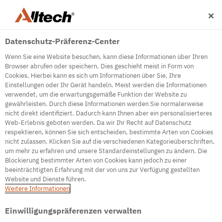
Datenschutz-Präferenz-Center
Wenn Sie eine Website besuchen, kann diese Informationen über Ihren
Browser abrufen oder speichern. Dies geschieht meist in Form von
Cookies. Hierbei kann es sich um Informationen über Sie, Ihre
Einstellungen oder Ihr Gerät handeln. Meist werden die Informationen
500
verwendet, um die erwartungsgemäße Funktion der Website zu
gewährleisten. Durch diese Informationen werden Sie normalerweise
nicht direkt identifiziert. Dadurch kann Ihnen aber ein personalisierteres
Web-Erlebnis geboten werden. Da wir Ihr Recht auf Datenschutz
Internal Error Server
respektieren, können Sie sich entscheiden, bestimmte Arten von Cookies
nicht zulassen. Klicken Sie auf die verschiedenen Kategorieüberschriften,
It seems we're experiencing some technical
um mehr zu erfahren und unsere Standardeinstellungen zu ändern. Die
difficulties. Try refreshing the page or go to the
Blockierung bestimmter Arten von Cookies kann jedoch zu einer
homepage
beeinträchtigten Erfahrung mit der von uns zur Verfügung gestellten
Website und Dienste führen.
Go to Homepage
Weitere Informationen
Einwilligungspräferenzen verwalten