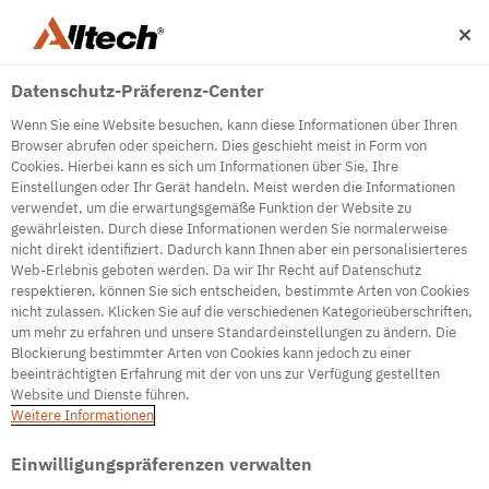
Datenschutz-Präferenz-Center
Wenn Sie eine Website besuchen, kann diese Informationen über Ihren
Browser abrufen oder speichern. Dies geschieht meist in Form von
Cookies. Hierbei kann es sich um Informationen über Sie, Ihre
Einstellungen oder Ihr Gerät handeln. Meist werden die Informationen
500
verwendet, um die erwartungsgemäße Funktion der Website zu
gewährleisten. Durch diese Informationen werden Sie normalerweise
nicht direkt identifiziert. Dadurch kann Ihnen aber ein personalisierteres
Web-Erlebnis geboten werden. Da wir Ihr Recht auf Datenschutz
Internal Error Server
respektieren, können Sie sich entscheiden, bestimmte Arten von Cookies
nicht zulassen. Klicken Sie auf die verschiedenen Kategorieüberschriften,
It seems we're experiencing some technical
um mehr zu erfahren und unsere Standardeinstellungen zu ändern. Die
difficulties. Try refreshing the page or go to the
Blockierung bestimmter Arten von Cookies kann jedoch zu einer
homepage
beeinträchtigten Erfahrung mit der von uns zur Verfügung gestellten
Website und Dienste führen.
Go to Homepage
Weitere Informationen
Einwilligungspräferenzen verwalten