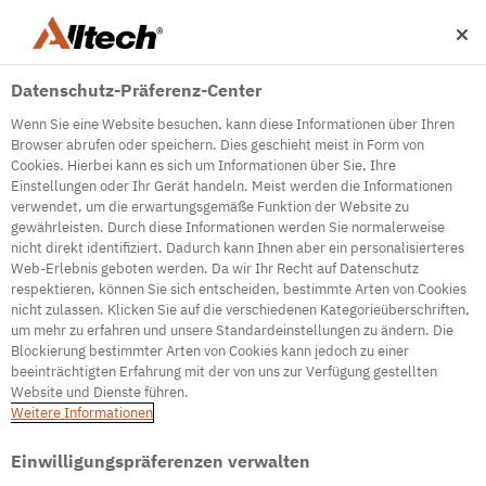
Datenschutz-Präferenz-Center
Wenn Sie eine Website besuchen, kann diese Informationen über Ihren
Browser abrufen oder speichern. Dies geschieht meist in Form von
Cookies. Hierbei kann es sich um Informationen über Sie, Ihre
Einstellungen oder Ihr Gerät handeln. Meist werden die Informationen
500
verwendet, um die erwartungsgemäße Funktion der Website zu
gewährleisten. Durch diese Informationen werden Sie normalerweise
nicht direkt identifiziert. Dadurch kann Ihnen aber ein personalisierteres
Web-Erlebnis geboten werden. Da wir Ihr Recht auf Datenschutz
Internal Error Server
respektieren, können Sie sich entscheiden, bestimmte Arten von Cookies
nicht zulassen. Klicken Sie auf die verschiedenen Kategorieüberschriften,
It seems we're experiencing some technical
um mehr zu erfahren und unsere Standardeinstellungen zu ändern. Die
difficulties. Try refreshing the page or go to the
Blockierung bestimmter Arten von Cookies kann jedoch zu einer
homepage
beeinträchtigten Erfahrung mit der von uns zur Verfügung gestellten
Website und Dienste führen.
Go to Homepage
Weitere Informationen
Einwilligungspräferenzen verwalten