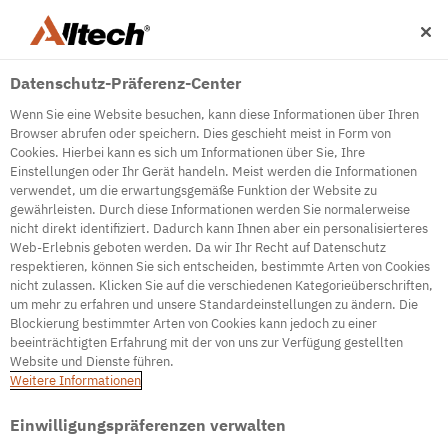
Datenschutz-Präferenz-Center
Wenn Sie eine Website besuchen, kann diese Informationen über Ihren
Browser abrufen oder speichern. Dies geschieht meist in Form von
Cookies. Hierbei kann es sich um Informationen über Sie, Ihre
Einstellungen oder Ihr Gerät handeln. Meist werden die Informationen
500
verwendet, um die erwartungsgemäße Funktion der Website zu
gewährleisten. Durch diese Informationen werden Sie normalerweise
nicht direkt identifiziert. Dadurch kann Ihnen aber ein personalisierteres
Web-Erlebnis geboten werden. Da wir Ihr Recht auf Datenschutz
Internal Error Server
respektieren, können Sie sich entscheiden, bestimmte Arten von Cookies
nicht zulassen. Klicken Sie auf die verschiedenen Kategorieüberschriften,
It seems we're experiencing some technical
um mehr zu erfahren und unsere Standardeinstellungen zu ändern. Die
difficulties. Try refreshing the page or go to the
Blockierung bestimmter Arten von Cookies kann jedoch zu einer
homepage
beeinträchtigten Erfahrung mit der von uns zur Verfügung gestellten
Website und Dienste führen.
Go to Homepage
Weitere Informationen
Einwilligungspräferenzen verwalten