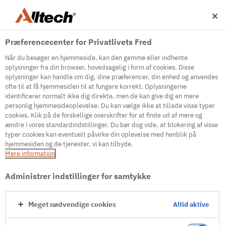
Præferencecenter for Privatlivets Fred
Når du besøger en hjemmeside, kan den gemme eller indhente
oplysninger fra din browser, hovedsagelig i form af cookies. Disse
oplysninger kan handle om dig, dine præferencer, din enhed og anvendes
ofte til at få hjemmesiden til at fungere korrekt. Oplysningerne
500
identificerer normalt ikke dig direkte, men de kan give dig en mere
personlig hjemmesideoplevelse. Du kan vælge ikke at tillade visse typer
cookies. Klik på de forskellige overskrifter for at finde ud af mere og
ændre i vores standardindstillinger. Du bør dog vide, at blokering af visse
Internal Error Server
typer cookies kan eventuelt påvirke din oplevelse med henblik på
hjemmesiden og de tjenester, vi kan tilbyde.
It seems we're experiencing some technical
Mere information
difficulties. Try refreshing the page or go to the
homepage
Administrer indstillinger for samtykke
Go to Homepage
Meget nødvendige cookies
Altid aktive