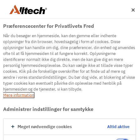
Præferencecenter for Privatlivets Fred
Når du besøger en hjemmeside, kan den gemme eller indhente
oplysninger fra din browser, hovedsagelig i form af cookies. Disse
oplysninger kan handle om dig, dine præferencer, din enhed og anvendes
ofte til at få hjemmesiden til at fungere korrekt. Oplysningerne
500
identificerer normalt ikke dig direkte, men de kan give dig en mere
personlig hjemmesideoplevelse. Du kan vælge ikke at tillade visse typer
cookies. Klik på de forskellige overskrifter for at finde ud af mere og
ændre i vores standardindstillinger. Du bør dog vide, at blokering af visse
Internal Error Server
typer cookies kan eventuelt påvirke din oplevelse med henblik på
hjemmesiden og de tjenester, vi kan tilbyde.
It seems we're experiencing some technical
Mere information
difficulties. Try refreshing the page or go to the
homepage
Administrer indstillinger for samtykke
Go to Homepage
Meget nødvendige cookies
Altid aktive